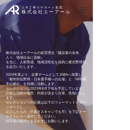
土木工事のサポート集団
株式会社エーアール
株式会社エーアールの経営理念
『建設業の未来、
人々、地域社会に貢献』
を元に、人材育成、地域活性化を目的に硬式野球部
を設立いたします。
2024年度より、企業チームとしてJABAへ加盟し
「都市対抗野球・日本選手権への出場」と「NPB選
手の輩出」を目標に活動します。
セレクションは2023年8月下旬を予定しています。
詳細な日時や場所、内容が決まり次第、告知いたし
ます。
セレクションへの応募は以下のフォーマットをダウ
ンロードし、
記入したもの（手書きスキャンでも可）を下記メー
ルアドレスへ送付してください。
顔写真の貼付けを忘れずにお願い
します。