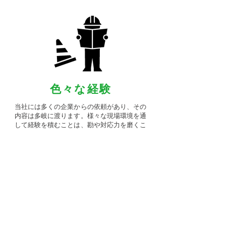
​色々な経験
当社には多くの企業からの依頼があり、その
内容は多岐に渡ります。様々な現場環境を通
して経験を積むことは、勘や対応力を磨くこ
とに繋がります。
​募集職種
事業内容はこちら
​❶作業員および重機オペ ❷土木施工管理者
（現場監督補助）❸現場測量・出来形管理等