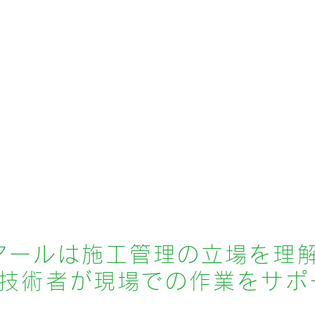
を受領）

・工事打合せ出席

・スポーツ教室
・選手講演
・イベント開催
★午前・午後30分休憩

12:00〜13:00 昼休憩

17:30
アールは施工管理の立場を理
技術者が現場での作業をサポ