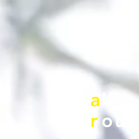
ホーム
事業内容
主
a
ll
​r
​ou